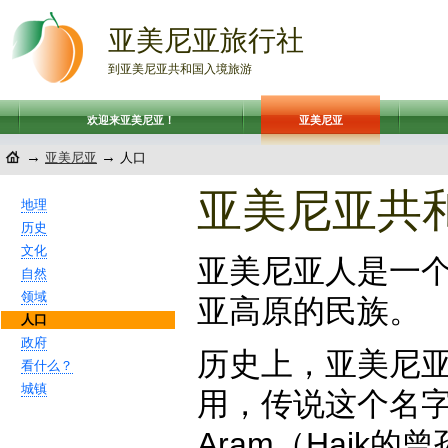
亚美尼亚旅行社
到亚美尼亚共和国入境旅游
欢迎来亚美尼亚！
亚美尼亚
→
→
亚美尼亚
人口
亚美尼亚共
地理
历史
文化
亚美尼亚人是一
自然
领域
亚高原的民族。
人口
政府
历史上，亚美尼
看什么？
城镇
用，传说这个名字起
Aram（Haik