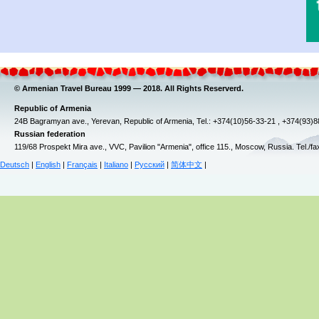
© Armenian Travel Bureau 1999 — 2018. All Rights Reserverd.
Republic of Armenia
24B Bagramyan ave., Yerevan, Republic of Armenia, Tel.: +374(10)56-33-21 , +374(93)
Russian federation
119/68 Prospekt Mira ave., VVC, Pavilion "Armenia", office 115., Moscow, Russia. Tel./f
Deutsch
|
English
|
Français
|
Italiano
|
Русский
|
简体中文
|