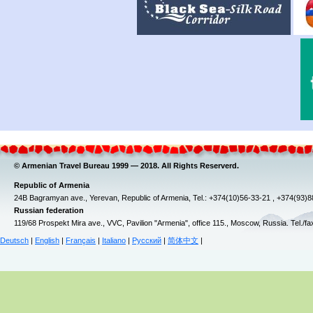
© Armenian Travel Bureau 1999 — 2018. All Rights Reserverd.
Republic of Armenia
24B Bagramyan ave., Yerevan, Republic of Armenia, Tel.: +374(10)56-33-21 , +374(93)
Russian federation
119/68 Prospekt Mira ave., VVC, Pavilion "Armenia", office 115., Moscow, Russia. Tel./f
Deutsch
|
English
|
Français
|
Italiano
|
Русский
|
简体中文
|