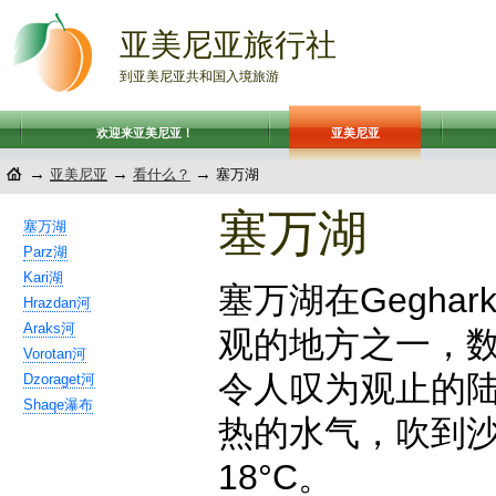
亚美尼亚旅行社
到亚美尼亚共和国入境旅游
欢迎来亚美尼亚！
亚美尼亚
→
→
→
亚美尼亚
看什么？
塞万湖
塞万湖
塞万湖
Parz湖
Kari湖
塞万湖在Geghar
Hrazdan河
Araks河
观的地方之一，
Vorotan河
令人叹为观止的
Dzoraget河
Shaqe瀑布
热的水气，吹到
18°C。