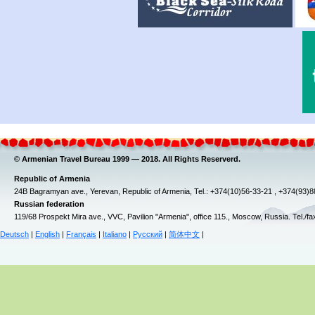
© Armenian Travel Bureau 1999 — 2018. All Rights Reserverd.
Republic of Armenia
24B Bagramyan ave., Yerevan, Republic of Armenia, Tel.: +374(10)56-33-21 , +374(93)
Russian federation
119/68 Prospekt Mira ave., VVC, Pavilion "Armenia", office 115., Moscow, Russia. Tel./f
Deutsch
|
English
|
Français
|
Italiano
|
Русский
|
简体中文
|