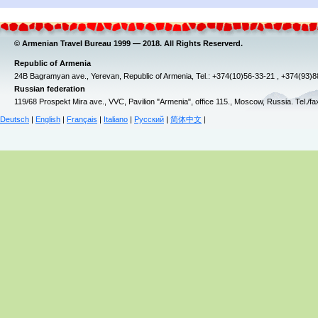
© Armenian Travel Bureau 1999 — 2018. All Rights Reserverd.
Republic of Armenia
24B Bagramyan ave., Yerevan, Republic of Armenia, Tel.: +374(10)56-33-21 , +374(93)
Russian federation
119/68 Prospekt Mira ave., VVC, Pavilion "Armenia", office 115., Moscow, Russia. Tel./f
Deutsch
|
English
|
Français
|
Italiano
|
Русский
|
简体中文
|