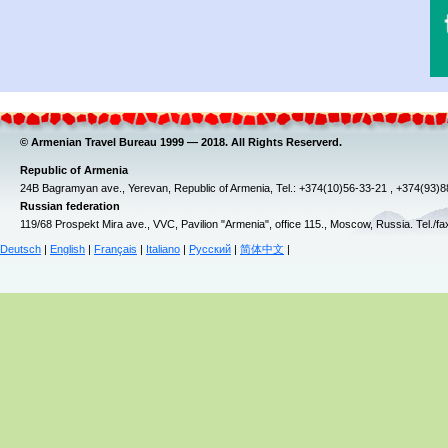
© Armenian Travel Bureau 1999 — 2018. All Rights Reserverd.
Republic of Armenia
24B Bagramyan ave., Yerevan, Republic of Armenia, Tel.: +374(10)56-33-21 , +374(93)
Russian federation
119/68 Prospekt Mira ave., VVC, Pavilion "Armenia", office 115., Moscow, Russia. Tel./f
Deutsch
|
English
|
Français
|
Italiano
|
Русский
|
简体中文
|