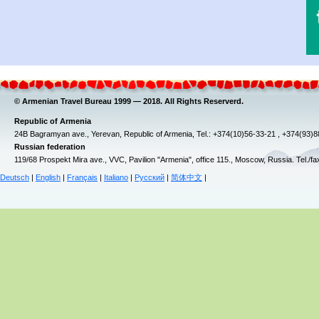
© Armenian Travel Bureau 1999 — 2018. All Rights Reserverd.
Republic of Armenia
24B Bagramyan ave., Yerevan, Republic of Armenia, Tel.: +374(10)56-33-21 , +374(93)
Russian federation
119/68 Prospekt Mira ave., VVC, Pavilion "Armenia", office 115., Moscow, Russia. Tel./f
Deutsch
|
English
|
Français
|
Italiano
|
Русский
|
简体中文
|