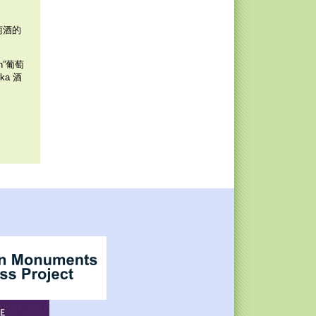
萄酒的
”葡萄
dka 酒