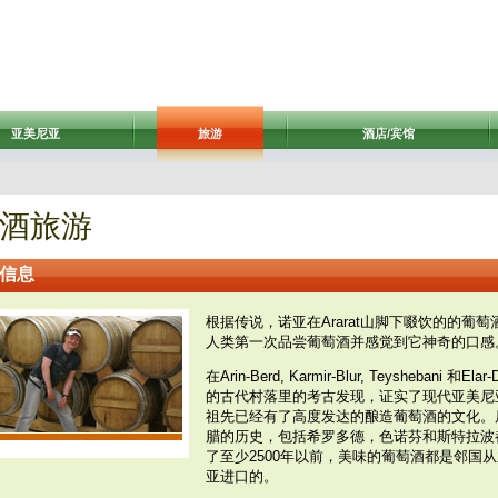
亚美尼亚
旅游
酒店/宾馆
酒旅游
信息
根据传说，诺亚在Ararat山脚下啜饮的的葡萄
人类第一次品尝葡萄酒并感觉到它神奇的口感
在Arin-Berd, Karmir-Blur, Teyshebani 和Elar-
的古代村落里的考古发现，证实了现代亚美尼
祖先已经有了高度发达的酿造葡萄酒的文化。
腊的历史，包括希罗多德，色诺芬和斯特拉波
了至少2500年以前，美味的葡萄酒都是邻国
亚进口的。