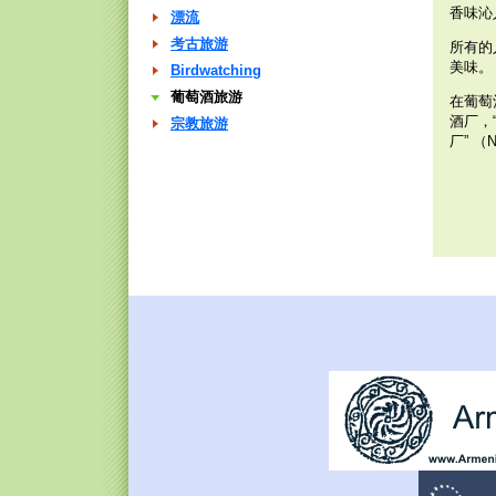
香味沁
漂流
考古旅游
所有的
美味。
Birdwatching
葡萄酒旅游
在葡萄
酒厂，“P
宗教旅游
厂” 