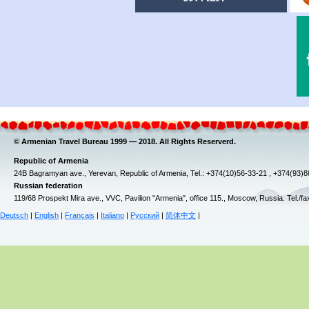
© Armenian Travel Bureau 1999 — 2018. All Rights Reserverd.
Republic of Armenia
24B Bagramyan ave., Yerevan, Republic of Armenia, Tel.: +374(10)56-33-21 , +374(93)
Russian federation
119/68 Prospekt Mira ave., VVC, Pavilion "Armenia", office 115., Moscow, Russia. Tel./f
Deutsch
|
English
|
Français
|
Italiano
|
Русский
|
简体中文
|