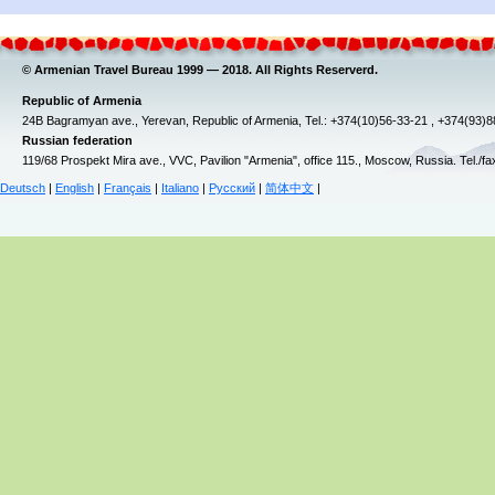
© Armenian Travel Bureau 1999 — 2018. All Rights Reserverd.
Republic of Armenia
24B Bagramyan ave., Yerevan, Republic of Armenia, Tel.: +374(10)56-33-21 , +374(93)
Russian federation
119/68 Prospekt Mira ave., VVC, Pavilion "Armenia", office 115., Moscow, Russia. Tel./f
Deutsch
|
English
|
Français
|
Italiano
|
Русский
|
简体中文
|