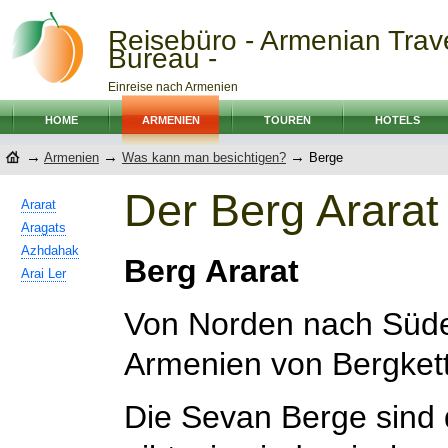
Reisebüro - Armenian Trav
Bureau -
Einreise nach Armenien
HOME
ARMENIEN
TOUREN
HOTELS
→
→
→
Armenien
Was kann man besichtigen?
Berge
Der Berg Ararat
Ararat
Aragats
Azhdahak
Berg Ararat
Arai Ler
Von Norden nach Süde
Armenien von Bergket
Die Sevan Berge sind d