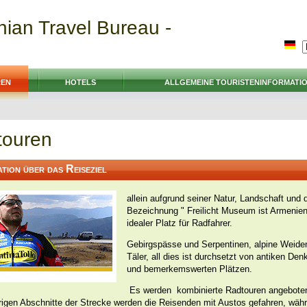
ian Travel Bureau -
REN
HOTELS
ALLGEMEINE TOURISTENINFORMATI
touren
tion über das Reiseziel
allein aufgrund seiner Natur, Landschaft und 
Bezeichnung " Freilicht Museum ist Armenien
idealer Platz für Radfahrer.
Gebirgspässe und Serpentinen, alpine Weide
Täler, all dies ist durchsetzt von antiken De
und bemerkemswerten Plätzen.
Es werden kombinierte Radtouren angeboten
rigen Abschnitte der Strecke werden die Reisenden mit Austos gefahren, wäh