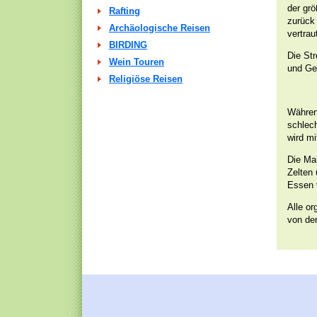
der grö
Rafting
zurück
Archäologische Reisen
vertrau
BIRDING
Die Str
Wein Touren
und Geb
Religiöse Reisen
Währen
schlec
wird m
Die Mah
Zelten
Essen 
Alle or
von de