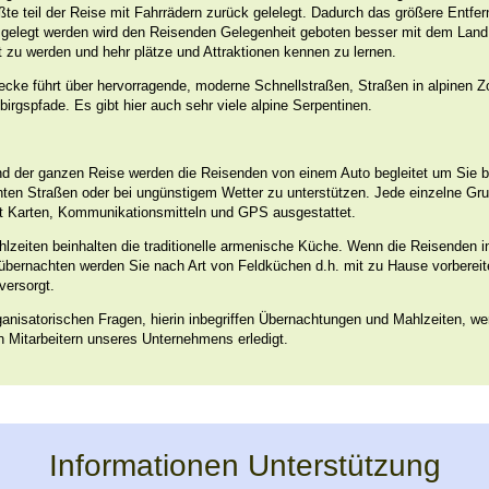
ßte teil der Reise mit Fahrrädern zurück gelelegt. Dadurch das größere Entfe
 gelegt werden wird den Reisenden Gelegenheit geboten besser mit dem Land
t zu werden und hehr plätze und Attraktionen kennen zu lernen.
ecke führt über hervorragende, moderne Schnellstraßen, Straßen in alpinen 
irgspfade. Es gibt hier auch sehr viele alpine Serpentinen.
d der ganzen Reise werden die Reisenden von einem Auto begleitet um Sie b
hten Straßen oder bei ungünstigem Wetter zu unterstützen. Jede einzelne Gr
it Karten, Kommunikationsmitteln und GPS ausgestattet.
lzeiten beinhalten die traditionelle armenische Küche. Wenn die Reisenden i
 übernachten werden Sie nach Art von Feldküchen d.h. mit zu Hause vorbereit
versorgt.
ganisatorischen Fragen, hierin inbegriffen Übernachtungen und Mahlzeiten, w
n Mitarbeitern unseres Unternehmens erledigt.
Informationen Unterstützung