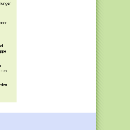
rnungen
Zonen
ei
uppe
n
eten
erden