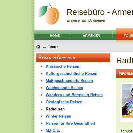
Reisebüro - Armen
Einreise nach Armenien
HOME
ARMENIEN
TOU
→
Touren
Reisen in Armenien
Rad
Klassische Reisen
Informa
Kulturgeschichtliche Reisen
Maßgeschneiderte Reisen
Wochenende Reisen
Wandern und Bergsteig Reisen
Ökologische Reisen
Radtouren
Winter Reisen
Reisen für Ihre Gesundheit
M.I.C.E.
schwie