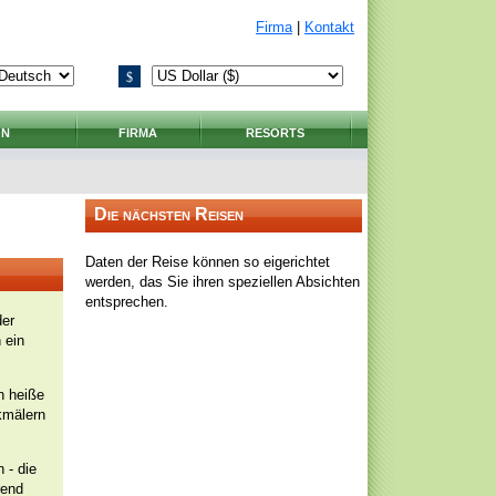
Firma
|
Kontakt
$
ON
FIRMA
RESORTS
Die nächsten Reisen
Daten der Reise können so eigerichtet
werden, das Sie ihren speziellen Absichten
entsprechen.
der
 ein
n heiße
nkmälern
 - die
rend