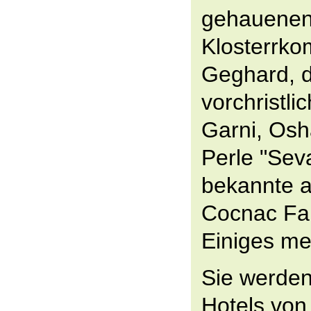
gehauene
Klosterrko
Geghard, 
vorchristl
Garni, Os
Perle "Sev
bekannte 
Cocnac Fa
Einiges me
Sie werden
Hotels von