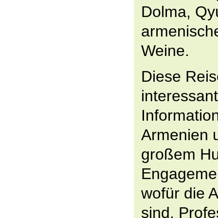
Dolma, Qyu
armenisch
Weine.
Diese Rei
interessan
Informatio
Armenien u
großem H
Engagement
wofür die 
sind. Profe