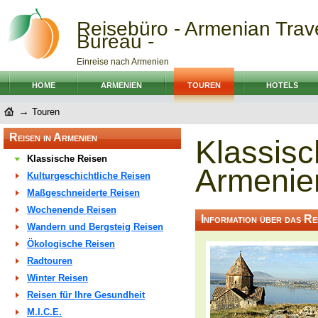
Reisebüro - Armenian Trav
Bureau -
Einreise nach Armenien
HOME
ARMENIEN
TOUREN
HOTELS
→
Touren
Reisen in Armenien
Klassisc
Klassische Reisen
Armenie
Kulturgeschichtliche Reisen
Maßgeschneiderte Reisen
Wochenende Reisen
Information über das Rei
Wandern und Bergsteig Reisen
Ökologische Reisen
Radtouren
Winter Reisen
Reisen für Ihre Gesundheit
M.I.C.E.