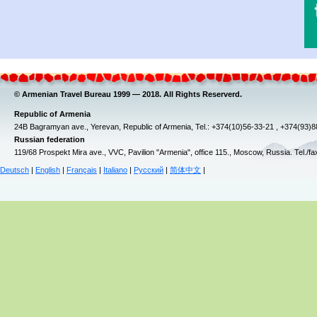
© Armenian Travel Bureau 1999 — 2018. All Rights Reserverd.
Republic of Armenia
24B Bagramyan ave., Yerevan, Republic of Armenia, Tel.: +374(10)56-33-21 , +374(93)
Russian federation
119/68 Prospekt Mira ave., VVC, Pavilion "Armenia", office 115., Moscow, Russia. Tel./f
Deutsch
|
English
|
Français
|
Italiano
|
Русский
|
简体中文
|