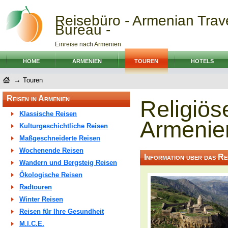
Reisebüro - Armenian Trav
Bureau -
Einreise nach Armenien
HOME
ARMENIEN
TOUREN
HOTELS
→
Touren
Reisen in Armenien
Religiös
Klassische Reisen
Armenie
Kulturgeschichtliche Reisen
Maßgeschneiderte Reisen
Wochenende Reisen
Information über das Rei
Wandern und Bergsteig Reisen
Ökologische Reisen
Radtouren
Winter Reisen
Reisen für Ihre Gesundheit
M.I.C.E.