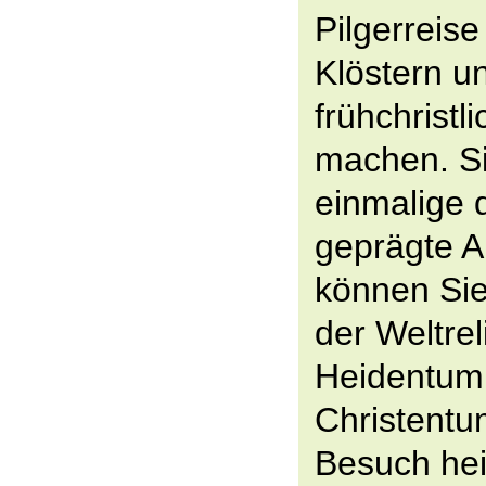
Pilgerreis
Klöstern u
frühchristl
machen. Si
einmalige 
geprägte Ar
können Sie
der Weltre
Heidentum
Christentu
Besuch hei