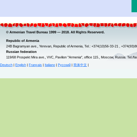
© Armenian Travel Bureau 1999 — 2018. All Rights Reserverd.
Republic of Armenia
24B Bagramyan ave., Yerevan, Republic of Armenia, Tel.: +374(10)56-33-21 , +374(93)
Russian federation
119/68 Prospekt Mira ave., VVC, Pavilion "Armenia", office 115., Moscow, Russia. Tel./f
Deutsch
|
English
|
Français
|
Italiano
|
Русский
|
简体中文
|