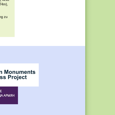
374m),
ng zu