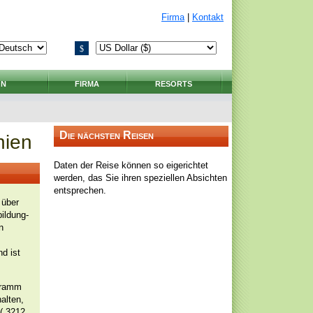
Firma
|
Kontakt
$
ON
FIRMA
RESORTS
Die nächsten Reisen
nien
Daten der Reise können so eigerichtet
werden, das Sie ihren speziellen Absichten
entsprechen.
 über
bildung-
n
d ist
ogramm
alten,
( 3212