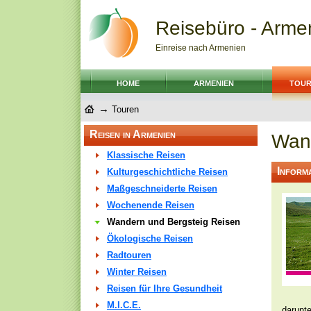
Reisebüro - Armen
Einreise nach Armenien
HOME
ARMENIEN
TOU
→
Touren
Reisen in Armenien
Wand
Klassische Reisen
Informa
Kulturgeschichtliche Reisen
Maßgeschneiderte Reisen
Wochenende Reisen
Wandern und Bergsteig Reisen
Ökologische Reisen
Radtouren
Winter Reisen
Reisen für Ihre Gesundheit
M.I.C.E.
darunt