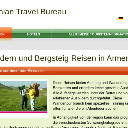
ian Travel Bureau -
REN
HOTELS
ALLGEMEINE TOURISTENINFORMATI
ern und Bergsteig Reisen in Arme
tion über das Reiseziel
Diese Reisen bieten Aufstieg und Wanderung
Bergketten und erfordern keine spezielle Aus
Alle Aufstiege werden unter der Betreuung vo
erfahrenen Ausbildern durchgeführt. Diese
Wandertour brauch kein spezielles Training un
offen für alle, die ein Abenteuer suchen.
In Abhängigkeit von der region kann das pr
die verschiedensten Schwierigkeitsgrade enth
er die Besteigung der höchsten Berge Armeniens. Aragats ( 4096 m), Khustup 