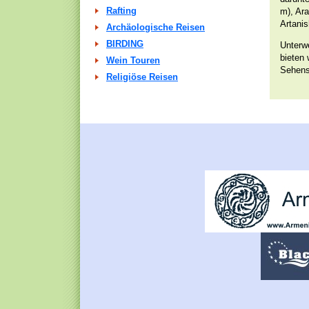
Rafting
m), Ar
Artanis
Archäologische Reisen
BIRDING
Unterw
bieten
Wein Touren
Sehens
Religiöse Reisen