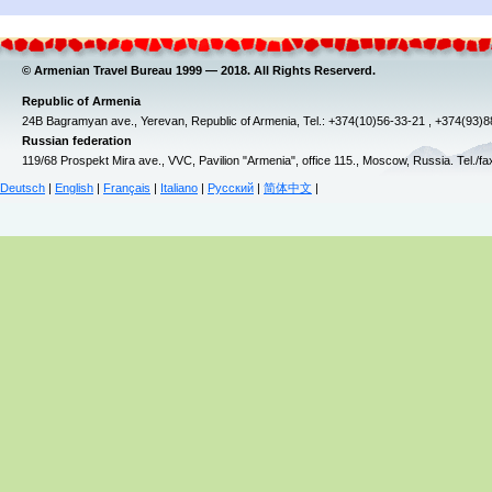
© Armenian Travel Bureau 1999 — 2018. All Rights Reserverd.
Republic of Armenia
24B Bagramyan ave., Yerevan, Republic of Armenia, Tel.: +374(10)56-33-21 , +374(93)
Russian federation
119/68 Prospekt Mira ave., VVC, Pavilion "Armenia", office 115., Moscow, Russia. Tel./f
Deutsch
|
English
|
Français
|
Italiano
|
Русский
|
简体中文
|