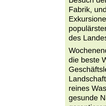
Besuch der
Fabrik, und
Exkursione
populärste
des Landes
Wochenend
die beste 
Geschäftsl
Landschafte
reines Was
gesunde N