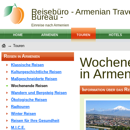
Reisebüro - Armenian Trav
Bureau -
Einreise nach Armenien
HOME
ARMENIEN
TOUREN
HOTELS
→
Touren
Reisen in Armenien
Wochene
Klassische Reisen
in Arme
Kulturgeschichtliche Reisen
Maßgeschneiderte Reisen
Wochenende Reisen
Information über das Rei
Wandern und Bergsteig Reisen
Ökologische Reisen
Radtouren
Winter Reisen
Reisen für Ihre Gesundheit
M.I.C.E.