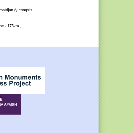
rbaïdjan (y compris
nne - 175km ,