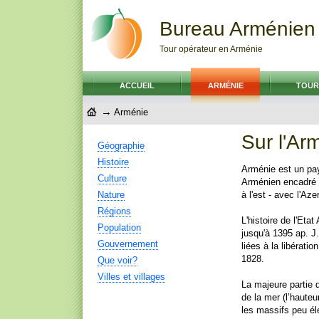
Bureau Arménien
Tour opérateur en Arménie
ACCUEIL
ARMÉNIE
TOUR
→
Arménie
Sur l'Ar
Géographie
Histoire
Arménie est un pay
Culture
Arménien encadré p
Nature
à l'est - avec l'Aze
Régions
L'histoire de l'Et
Population
jusqu'à 1395 ap. J
Gouvernement
liées à la libérati
1828.
Que voir?
Villes et villages
La majeure partie 
de la mer (l’hauteu
les massifs peu é