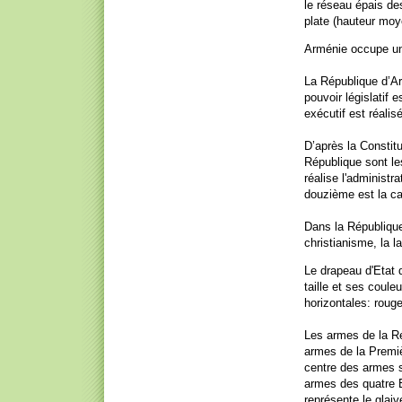
le réseau épais de
plate (hauteur moy
Arménie occupe un 
La République d’Ar
pouvoir législatif
exécutif est réali
D’après la Constitu
République sont le
réalise l'administr
douzième est la ca
Dans la République 
christianisme, la la
Le drapeau d'Etat 
taille et ses coule
horizontales: rouge
Les armes de la Ré
armes de la Premiè
centre des armes s
armes des quatre Et
représente le glaiv