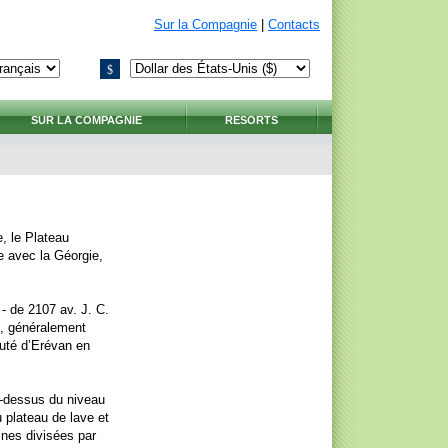
Sur la Compagnie
|
Contacts
$
SUR LA COMPAGNIE
RESORTS
, le Plateau
e avec la Géorgie,
- de 2107 av. J. C.
e, généralement
pauté d’Erévan en
u-dessus du niveau
u plateau de lave et
nes divisées par