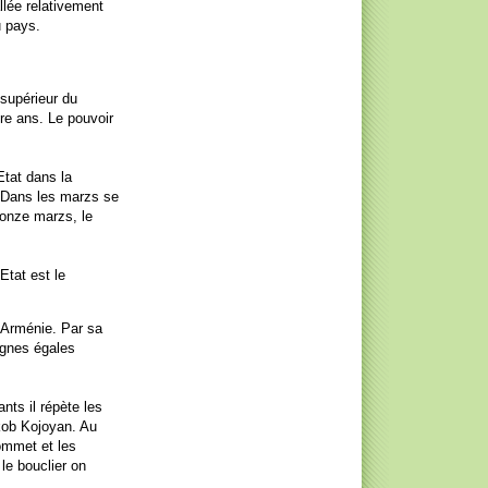
llée relativement
u pays.
 supérieur du
tre ans. Le pouvoir
Etat dans la
. Dans les marzs se
 onze marzs, le
Etat est le
l'Arménie. Par sa
lignes égales
nts il répète les
akob Kojoyan. Au
ommet et les
 le bouclier on