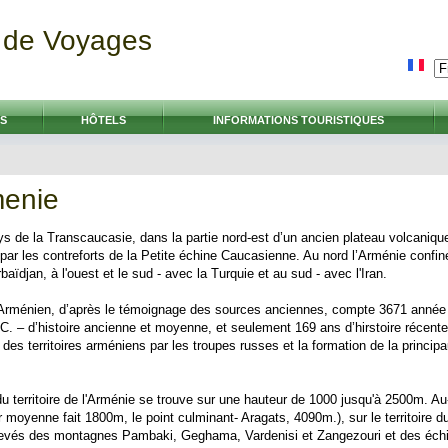
 de Voyages
S
HÔTELS
INFORMATIONS TOURISTIQUES
menie
s de la Transcaucasie, dans la partie nord-est d’un ancien plateau volcanique
ar les contreforts de la Petite échine Caucasienne. Au nord l’Arménie confin
rbaïdjan, à l'ouest et le sud - avec la Turquie et au sud - avec l'Iran.
at Arménien, d’après le témoignage des sources anciennes, compte 3671 année 
.C. – d’histoire ancienne et moyenne, et seulement 169 ans d’hirstoire récent
on des territoires arméniens par les troupes russes et la formation de la princi
du territoire de l'Arménie se trouve sur une hauteur de 1000 jusqu'à 2500m. A
r moyenne fait 1800m, le point culminant- Aragats, 4090m.), sur le territoire d
levés des montagnes Pambaki, Geghama, Vardenisi et Zangezouri et des échi