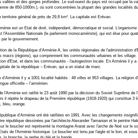
s vallées et des gorges profondes. Le sud-ouest du pays est occupé par la va
enne de 850-1000m.), où sont concentrées la plupart des grandes localités d
territoire général de près de 29,8 km². La capitale est Erévan.
ménie est un Etat de droit, indépendant, démocratique et social. L'organisme
 est l'Assemblée Nationale (le parlement monocamériste), qui est élue pour qua
sé par le gouvernement.
tion de la République d’Arménie A, les unités régionales de l'administration d'
s marzs (régions), qui comprennent les communautés urbaines et les village
ation d'Etat, et dans les communautés - l'autogestion locale. En Arménie il y a
pitale de la république – Erévan, qui a un statut de marz.
d’Arménie il y a 1001 localité habités : 48 villes et 953 villages. La religion d'
ngue officielle – l’arménien.
de l'Arménie est ratifié le 23 août 1990 par la décision du Soviet Suprême de 
urs il répète le drapeau de la Première république (1918-1920) qui constitue 3 
, bleu, orange.
publique d’Arménie ont été ratifiées en 1991. Avec les changements insignifia
re république dessinées par l'architecte Alexander Tamanian et le peintre H
ur le bouclier est représenté la montagne Ararat avec l'arche de Noé sur le s
ats de l'Arménie historique. Le bouclier est tenu par l'aigle et le lion, et sous
e, la branche, la gerbe du blé et la bande.