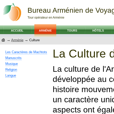
Bureau Arménien de Voya
Tour opérateur en Arménie
ACCUEIL
ARMÉNIE
TOURS
HÔTELS
→
→
Arménie
Culture
La Culture 
Les Caractères de Machtots
Manuscrits
Musique
La culture de l'A
Religion
Langue
développée au c
histoire mouveme
un caractère un
aspects ont éga