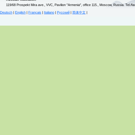
119/68 Prospekt Mira ave., VVC, Pavilion "Armenia", office 115., Moscow, Russia. Tel./f
Deutsch
|
English
|
Français
|
Italiano
|
Русский
|
简体中文
|