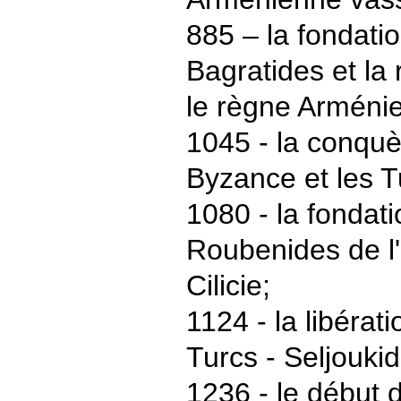
885 – la fondati
Bagratides et la 
le règne Arménie
1045 - la conquè
Byzance et les T
1080 - la fondat
Roubenides de l
Cilicie;
1124 - la libérati
Turcs - Seljoukid
1236 - le début d