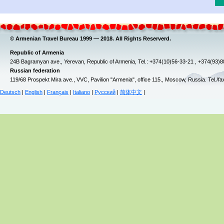
© Armenian Travel Bureau 1999 — 2018. All Rights Reserverd.
Republic of Armenia
24B Bagramyan ave., Yerevan, Republic of Armenia, Tel.: +374(10)56-33-21 , +374(93)
Russian federation
119/68 Prospekt Mira ave., VVC, Pavilion "Armenia", office 115., Moscow, Russia. Tel./f
Deutsch
|
English
|
Français
|
Italiano
|
Русский
|
简体中文
|