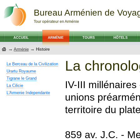
Bureau Arménien de Voya
Tour opérateur en Arménie
ACCUEIL
ARMÉNIE
TOURS
HÔTELS
→
→
Arménie
Histoire
La chronolo
Le Berceau de la Civilization
Urartu Royaume
Tigrane le Grand
IV-III millénaires
La Cilicie
L'Armenie Independante
unions préarmén
territoire du pla
859 av. J.C. - M