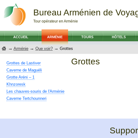
Bureau Arménien de Voya
Tour opérateur en Arménie
ACCUEIL
ARMÉNIE
TOURS
HÔTELS
→
→
→
Arménie
Que voir?
Grottes
Grottes
Grottes de Lastiver
Caverne de Maguéli
Grotte Aréni – 1
Khnzoresk
Les chauves-souris de l'Arménie
Caverne Tertchounneri
Support