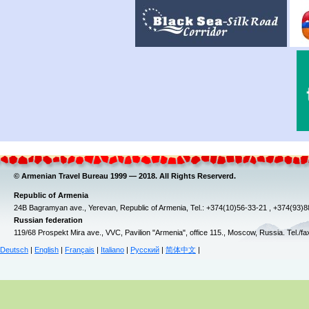
© Armenian Travel Bureau 1999 — 2018. All Rights Reserverd.
Republic of Armenia
24B Bagramyan ave., Yerevan, Republic of Armenia, Tel.: +374(10)56-33-21 , +374(93)
Russian federation
119/68 Prospekt Mira ave., VVC, Pavilion "Armenia", office 115., Moscow, Russia. Tel./f
Deutsch
|
English
|
Français
|
Italiano
|
Русский
|
简体中文
|