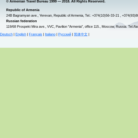
© Armenian Travel Bureau 1999 — 2018. All Rights Reserverd.
Republic of Armenia
24B Bagramyan ave., Yerevan, Republic of Armenia, Tel.: +374(10)56-33-21 , +374(93)
Russian federation
119/68 Prospekt Mira ave., VVC, Pavilion "Armenia", office 115., Moscow, Russia. Tel./f
Deutsch
|
English
|
Français
|
Italiano
|
Русский
|
简体中文
|