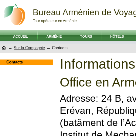
Bureau Arménien de Voya
Tour opérateur en Arménie
ACCUEIL
ARMÉNIE
TOURS
HÔTELS
→
→
Sur la Compagnie
Contacts
Informations
Contacts
Office en Arm
Аdresse: 24 B, av
Erévan, Républiq
(batâment de l’A
Institut de Mecha