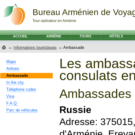
Bureau Arménien de Voya
Tour opérateur en Arménie
ACCUEIL
ARMÉNIE
TOURS
HÔTELS
→
→
Informations touristiques
Ambassade
Les ambass
Maps
Airlines
consulats e
Ambassade
In the city
Ambassades 
Téléphone codes
Visa
F.A.Q.
Russie
Parc de véhicules
Adresse: 375015
d'Arménie, Erevan