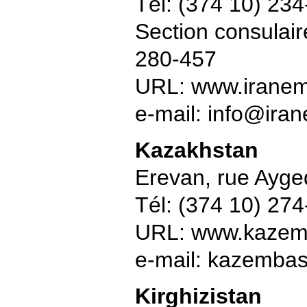
Tél: (374 10) 23
Section consulai
280-457
URL: www.irane
e-mail: info@ir
Kazakhstan
Erevan, rue Ayge
Tél: (374 10) 27
URL: www.kazem
e-mail: kazemb
Kirghizistan