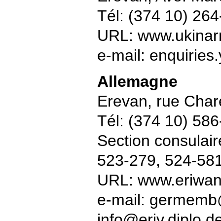
Tél: (374 10) 26
URL: www.ukinar
e-mail: enquirie
Allemagne
Erevan, rue Char
Tél: (374 10) 58
Section consulair
523-279, 524-58
URL: www.eriwan.
e-mail: germem
info@eriv.diplo.d