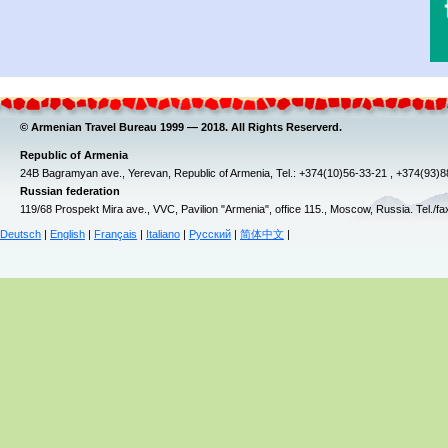
© Armenian Travel Bureau 1999 — 2018. All Rights Reserverd.
Republic of Armenia
24B Bagramyan ave., Yerevan, Republic of Armenia, Tel.: +374(10)56-33-21 , +374(93)
Russian federation
119/68 Prospekt Mira ave., VVC, Pavilion "Armenia", office 115., Moscow, Russia. Tel./f
Deutsch
|
English
|
Français
|
Italiano
|
Русский
|
简体中文
|