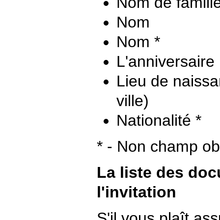
Nom de famill
Nom
Nom *
L'anniversaire
Lieu de naissa
ville)
Nationalité *
* - Non champ obl
La liste des do
l'invitation
S'il vous plaît a