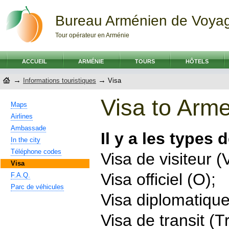
Bureau Arménien de Voya
Tour opérateur en Arménie
ACCUEIL
ARMÉNIE
TOURS
HÔTELS
→
→
Informations touristiques
Visa
Visa to Arm
Maps
Airlines
Ambassade
Il y a les types 
In the city
Téléphone codes
Visa de visiteur (
Visa
Visa officiel (O);
F.A.Q.
Parc de véhicules
Visa diplomatique
Visa de transit (Tr