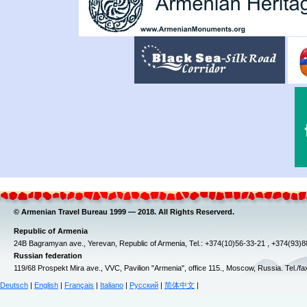
© Armenian Travel Bureau 1999 — 2018. All Rights Reserverd.
Republic of Armenia
24B Bagramyan ave., Yerevan, Republic of Armenia, Tel.: +374(10)56-33-21 , +374(93)
Russian federation
119/68 Prospekt Mira ave., VVC, Pavilion "Armenia", office 115., Moscow, Russia. Tel./f
Deutsch
|
English
|
Français
|
Italiano
|
Русский
|
简体中文
|