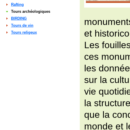
Rafting
Tours archéologiques
BIRDING
monuments
Tours de vin
et historic
Tours religeux
Les fouille
ces monum
les donnée
sur la cultu
vie quotidi
la structur
que la con
monde et l