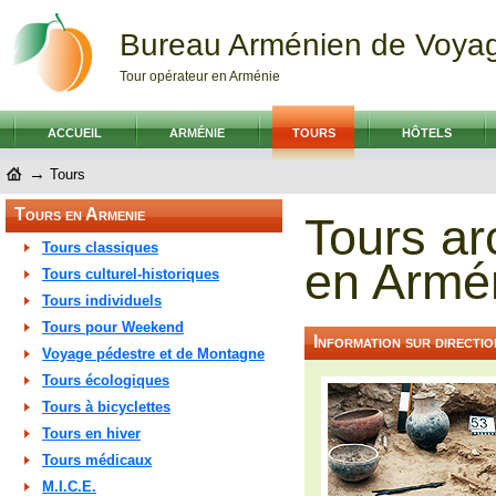
Bureau Arménien de Voya
Tour opérateur en Arménie
ACCUEIL
ARMÉNIE
TOURS
HÔTELS
→
Tours
Tours en Armenie
Tours ar
Tours classiques
en Armé
Tours culturel-historiques
Tours individuels
Tours pour Weekend
Information sur directio
Voyage pédestre et de Montagne
Tours écologiques
Tours à bicyclettes
Tours en hiver
Tours médicaux
M.I.C.E.