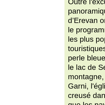
Outre l'exc
panoramique
d’Erevan o
le program
les plus po
touristique
perle bleue
le lac de 
montagne, 
Garni, l'ég
creusé dans
que les pa