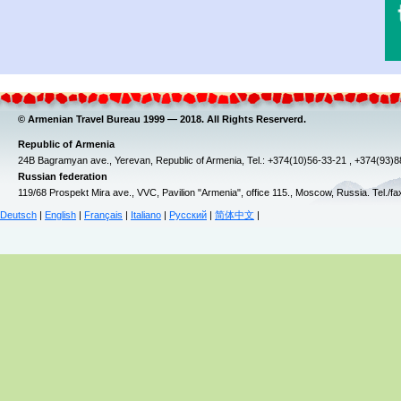
© Armenian Travel Bureau 1999 — 2018. All Rights Reserverd.
Republic of Armenia
24B Bagramyan ave., Yerevan, Republic of Armenia, Tel.: +374(10)56-33-21 , +374(93)
Russian federation
119/68 Prospekt Mira ave., VVC, Pavilion "Armenia", office 115., Moscow, Russia. Tel./f
Deutsch
|
English
|
Français
|
Italiano
|
Русский
|
简体中文
|