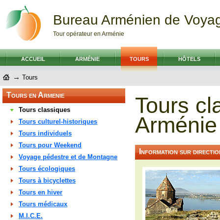
Bureau Arménien de Voya
Tour opérateur en Arménie
ACCUEIL
ARMÉNIE
TOURS
HÔTELS
→
Tours
Tours en Armenie
Tours cl
Tours classiques
Arménie
Tours culturel-historiques
Tours individuels
Tours pour Weekend
Information sur directio
Voyage pédestre et de Montagne
Tours écologiques
Tours à bicyclettes
Tours en hiver
Tours médicaux
M.I.C.E.