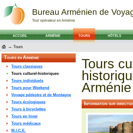
Bureau Arménien de Voya
Tour opérateur en Arménie
ACCUEIL
ARMÉNIE
TOURS
HÔTELS
→
Tours
Tours en Armenie
Tours cul
Tours classiques
historiq
Tours culturel-historiques
Tours individuels
Arménie
Tours pour Weekend
Voyage pédestre et de Montagne
Tours écologiques
Information sur directio
Tours à bicyclettes
Tours en hiver
Tours médicaux
M.I.C.E.