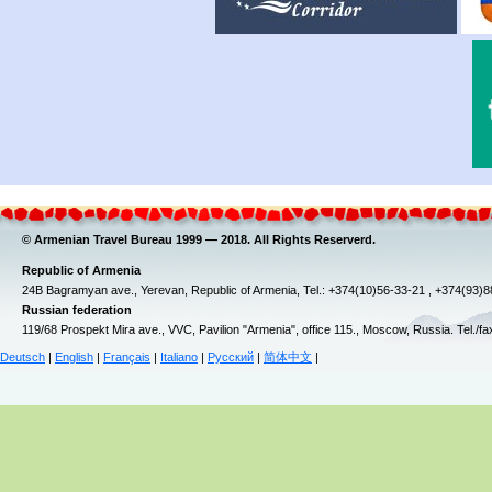
© Armenian Travel Bureau 1999 — 2018. All Rights Reserverd.
Republic of Armenia
24B Bagramyan ave., Yerevan, Republic of Armenia, Tel.: +374(10)56-33-21 , +374(93)
Russian federation
119/68 Prospekt Mira ave., VVC, Pavilion "Armenia", office 115., Moscow, Russia. Tel./f
Deutsch
|
English
|
Français
|
Italiano
|
Русский
|
简体中文
|