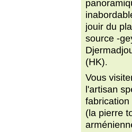
panoramiq
inabordable
jouir du pla
source -ge
Djermadjou
(HK).
Vous visiter
l'artisan sp
fabricatio
(la pierre 
arménienne