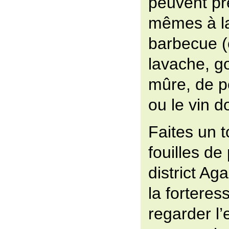
peuvent pr
mêmes à la
barbecue (
lavache, g
mûre, de p
ou le vin 
Faites un t
fouilles de
district Ag
la forteres
regarder l’