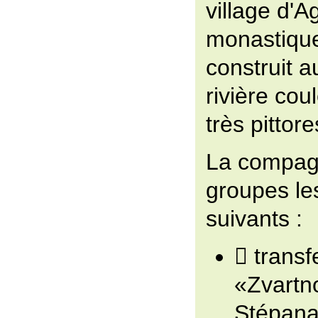
village d'A
monastiqu
construit a
rivière cou
très pittor
La compag
groupes le
suivants :
 transf
«Zvartn
Stépana