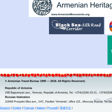
© Armenian Travel Bureau 1999 — 2018. All Rights Reserverd.
Republic of Armenia
24B Bagramyan ave., Yerevan, Republic of Armenia, Tel.: +374(10)56-33-21 , +374(93)
Russian federation
119/68 Prospekt Mira ave., VVC, Pavilion "Armenia", office 115., Moscow, Russia. Tel./f
Deutsch
|
English
|
Français
|
Italiano
|
Русский
|
简体中文
|