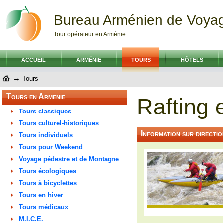
Bureau Arménien de Voya
Tour opérateur en Arménie
ACCUEIL
ARMÉNIE
TOURS
HÔTELS
→
Tours
Tours en Armenie
Rafting 
Tours classiques
Tours culturel-historiques
Information sur directio
Tours individuels
Tours pour Weekend
Voyage pédestre et de Montagne
Tours écologiques
Tours à bicyclettes
Tours en hiver
Tours médicaux
M.I.C.E.