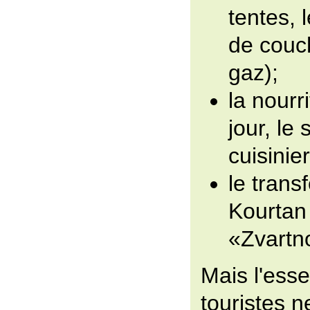
tentes, 
de couc
gaz);
la nourri
jour, le
cuisinier
le trans
Kourtan 
«Zvartn
Mais l'essen
touristes n