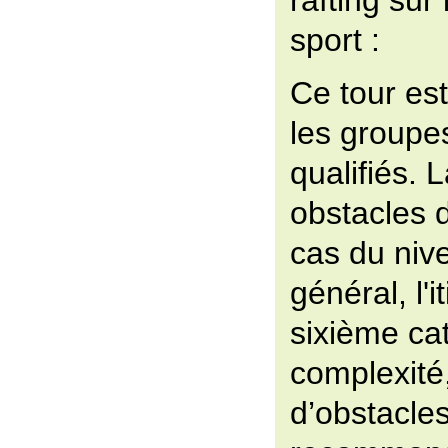
rafting sur
sport :
Ce tour es
les groupe
qualifiés. 
obstacles 
cas du niv
général, l'i
sixième ca
complexité,
d’obstacle