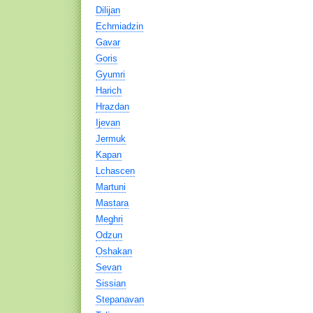
Dilijan
Echmiadzin
Gavar
Goris
Gyumri
Harich
Hrazdan
Ijevan
Jermuk
Kapan
Lchascen
Martuni
Mastara
Meghri
Odzun
Oshakan
Sevan
Sissian
Stepanavan