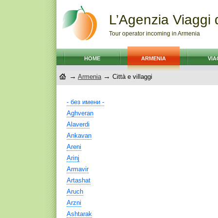
L’Agenzia Viaggi 
Tour operator incoming in Armenia
HOME
ARMENIA
VIA
→
→
Armenia
Città e villaggi
- без имени -
Aghveran
Alaverdi
Ankavan
Areni
Arinj
Armavir
Artashat
Aruch
Arzni
Ashtarak