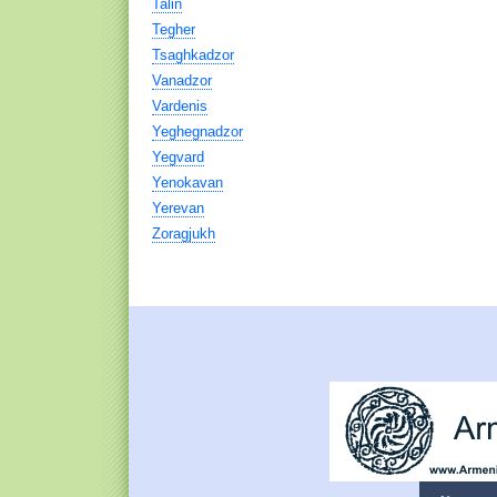
Talin
Tegher
Tsaghkadzor
Vanadzor
Vardenis
Yeghegnadzor
Yegvard
Yenokavan
Yerevan
Zoragjukh