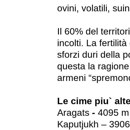
ovini, volatili, sui
Il 60% del territor
incolti. La fertilit
sforzi duri della 
questa la ragione 
armeni “spremono”
Le
cime
piu`
alt
Aragats
-
4095 m 
Kaputjukh – 3906