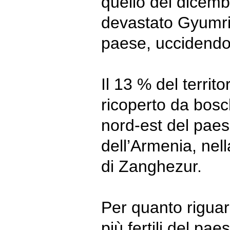
quello del dicem
devastato Gyumri,
paese, uccidendo
Il 13 % del territ
ricoperto da bosc
nord-est del pae
dell’Armenia, ne
di Zanghezur.
Per quanto riguard
più fertili del pa