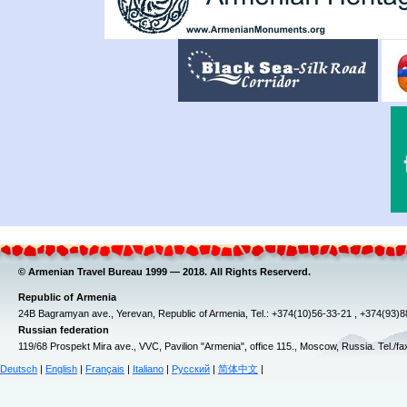
© Armenian Travel Bureau 1999 — 2018. All Rights Reserverd.
Republic of Armenia
24B Bagramyan ave., Yerevan, Republic of Armenia, Tel.: +374(10)56-33-21 , +374(93)
Russian federation
119/68 Prospekt Mira ave., VVC, Pavilion "Armenia", office 115., Moscow, Russia. Tel./f
Deutsch
|
English
|
Français
|
Italiano
|
Русский
|
简体中文
|