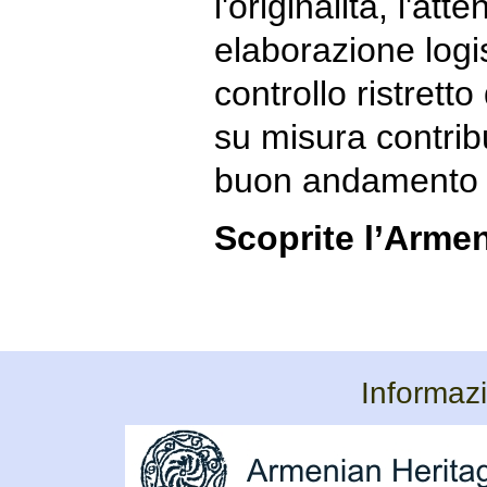
l'originalità, l'att
elaborazione logi
controllo ristret
su misura contrib
buon andamento d
Scoprite l’Armen
Informazi