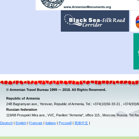
© Armenian Travel Bureau 1999 — 2018. All Rights Reserverd.
Republic of Armenia
24B Bagramyan ave., Yerevan, Republic of Armenia, Tel.: +374(10)56-33-21 , +374(93)
Russian federation
119/68 Prospekt Mira ave., VVC, Pavilion "Armenia", office 115., Moscow, Russia. Tel./f
Deutsch
|
English
|
Français
|
Italiano
|
Русский
|
简体中文
|