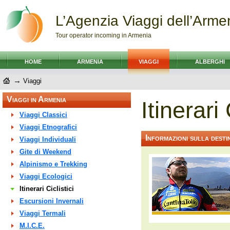
L’Agenzia Viaggi dell’Arme
Tour operator incoming in Armenia
HOME
ARMENIA
VIAGGI
ALBERGHI
→
Viaggi
Viaggi in Armenia
Itinerari 
Viaggi Classici
Viaggi Etnografici
Informazioni sulla desti
Viaggi Individuali
Gite di Weekend
Alpinismo e Trekking
Viaggi Ecologici
Itinerari Ciclistici
Escursioni Invernali
Viaggi Termali
M.I.C.E.