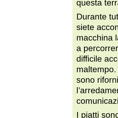
questa terr
Durante tut
siete acco
macchina la
a percorrer
difficile a
maltempo. T
sono riforn
l’arredame
comunicaz
I piatti so