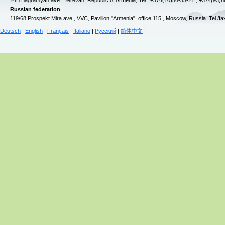
24B Bagramyan ave., Yerevan, Republic of Armenia, Tel.: +374(10)56-33-21 , +374(93)
Russian federation
119/68 Prospekt Mira ave., VVC, Pavilion "Armenia", office 115., Moscow, Russia. Tel./f
Deutsch
|
English
|
Français
|
Italiano
|
Русский
|
简体中文
|