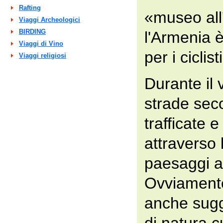
Rafting
«museo all
Viaggi Archeologici
BIRDING
l'Armenia è
Viaggi di Vino
per i ciclisti
Viaggi religiosi
Durante il 
strade sec
trafficate 
attraverso 
paesaggi al
Ovviamente
anche sugg