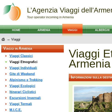
L’Agenzia Viaggi dell’Arme
Tour operator incoming in Armenia
HOME
ARMENIA
VIAGGI
ALBERGHI
→
Viaggi
Viaggi in Armenia
Viaggi Et
Viaggi Classici
Armenia
Viaggi Etnografici
Viaggi Individuali
Gite di Weekend
Informazioni sulla desti
Alpinismo e Trekking
Viaggi Ecologici
Itinerari Ciclistici
Escursioni Invernali
Viaggi Termali
M.I.C.E.