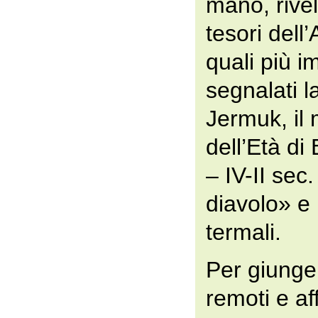
mano, rivela
tesori dell’
quali più i
segnalati l
Jermuk, i
dell’Età d
– IV-II sec.
diavolo» e 
termali.
Per giunger
remoti e af