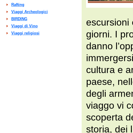
Rafting
Viaggi Archeologici
BIRDING
escursioni 
Viaggi di Vino
giorni. I p
Viaggi religiosi
danno l’opp
immergersi 
cultura e 
paese, nello
degli arme
viaggo vi 
scoperta de
storia, dei 