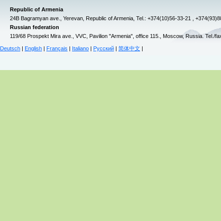
Republic of Armenia
24B Bagramyan ave., Yerevan, Republic of Armenia, Tel.: +374(10)56-33-21 , +374(93)
Russian federation
119/68 Prospekt Mira ave., VVC, Pavilion "Armenia", office 115., Moscow, Russia. Tel./f
Deutsch
|
English
|
Français
|
Italiano
|
Русский
|
简体中文
|