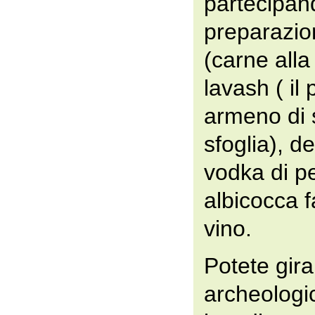
partecipan
preparazio
(carne alla 
lavash ( il 
armeno di s
sfoglia), d
vodka di p
albicocca f
vino.
Potete gira
archeologic