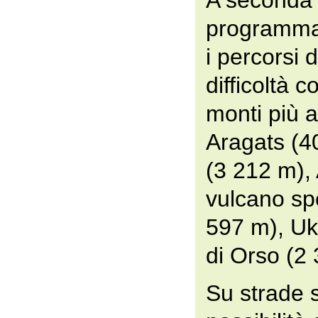
A seconda d
programma
i percorsi d
difficoltà 
monti più a
Aragats (4
(3 212 m), A
vulcano sp
597 m), Uk
di Orso (2 
Su strade s