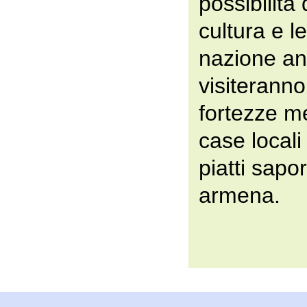
possibilità 
cultura e le
nazione anti
visiteranno
fortezze m
case local
piatti sapo
armena.