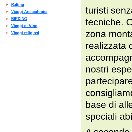
Rafting
turisti senz
Viaggi Archeologici
BIRDING
tecniche. O
Viaggi di Vino
zona mont
Viaggi religiosi
realizzata 
accompagn
nostri espe
partecipar
consigliam
base di al
speciali abi