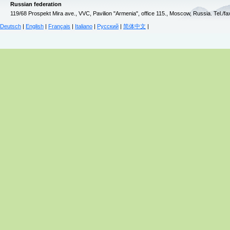
Russian federation
119/68 Prospekt Mira ave., VVC, Pavilion "Armenia", office 115., Moscow, Russia. Tel./f
Deutsch
|
English
|
Français
|
Italiano
|
Русский
|
简体中文
|