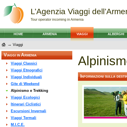
L’Agenzia Viaggi dell’Arme
Tour operator incoming in Armenia
HOME
ARMENIA
VIAGGI
ALBERGHI
→
Viaggi
Viaggi in Armenia
Alpinism
Viaggi Classici
Viaggi Etnografici
Informazioni sulla desti
Viaggi Individuali
Gite di Weekend
Alpinismo e Trekking
Viaggi Ecologici
Itinerari Ciclistici
Escursioni Invernali
Viaggi Termali
M.I.C.E.