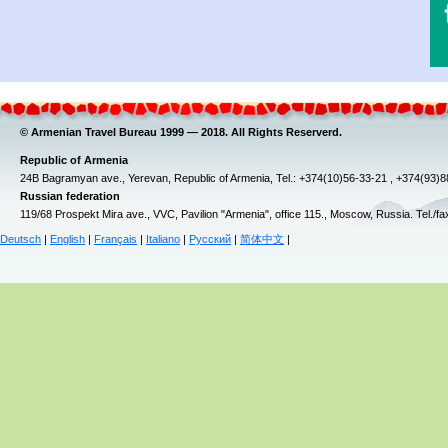
© Armenian Travel Bureau 1999 — 2018. All Rights Reserverd.
Republic of Armenia
24B Bagramyan ave., Yerevan, Republic of Armenia, Tel.: +374(10)56-33-21 , +374(93)
Russian federation
119/68 Prospekt Mira ave., VVC, Pavilion "Armenia", office 115., Moscow, Russia. Tel./f
Deutsch
|
English
|
Français
|
Italiano
|
Русский
|
简体中文
|