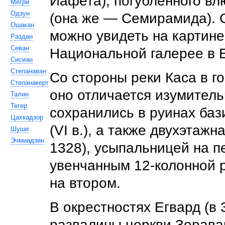
Иафета), погубленного в
Мегри
Одзун
(она же — Семирамида).
Ошакан
можно увидеть на картине
Раздан
Севан
Национальной галерее в 
Сисиан
Степанаван
Со стороны реки Каса в г
Степанакерт
оно отличается изумитель
Талин
Тегер
сохранились в руинах баз
Цахкадзор
(VI в.), а также двухэтаж
Шуши
Эчмиадзин
1328), усыпальницей на 
увенчанным 12-колонной 
на втором.
В окрестностях Егвард (в 
развалины церкви Зоравар 