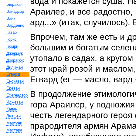
вода и покажется суша. Н
Бюракан
Араилер, и все радостно, 
Ванадзор
Ванк
ард...» (итак, случилось).
Варденис
Гавар
Впрочем, там же есть и др
Горис
большим и богатым селен
Гюмри
Джермук
утопало в садах, а кругом
Дзорагюх
этот край розой и маслом
Дилижан
Егвард
Егвард (ег — масло, вард 
Енокаван
Ереван
В продолжение этимологич
Ехегнадзор
Иджеван
гора Араилер, у подножия
Капан
честь легендарного героя
Лчашен
Мартуни
прародителя армян Арама
Мастара