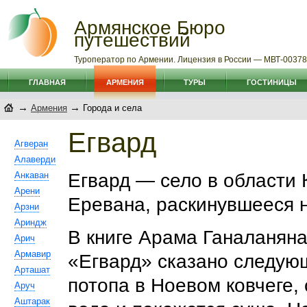
Армянское Бюро
путешествий
Туроператор по Армении. Лицензия в России — МВТ-0037
ГЛАВНАЯ
АРМЕНИЯ
ТУРЫ
ГОСТИНИЦЫ
→
→
Армения
Города и села
Егвард
Агверан
Алаверди
Анкаван
Егвард — село в области К
Арени
Еревана, раскинувшееся н
Арзни
Ариндж
В книге Арама Ганаланян
Арич
Армавир
«Егвард» сказано следую
Арташат
потопа в Ноевом ковчеге,
Аруч
Аштарак