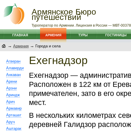
Армянское Бюро
путешествий
Туроператор по Армении. Лицензия в России — МВТ-0037
ГЛАВНАЯ
АРМЕНИЯ
ТУРЫ
ГОСТИНИЦЫ
→
→
Армения
Города и села
Ехегнадзор
Агверан
Алаверди
Ехегнадзор — административ
Анкаван
Арени
Расположен в 122 км от Ерев
Арзни
примечателен, зато в его ок
Ариндж
мест.
Арич
Армавир
В нескольких километрах сев
Арташат
Аруч
деревней Галидзор располож
Аштарак