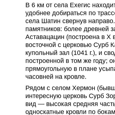
В 6 км от села Ехегис наход
удобнее добираться по трасс
села Шатин свернув направо.
памятников: более древней 
Аставацацин (построена в X 
восточной с церковью Сурб 
купольный зал (1041 г.), и с
построенной в том же году; 
прямоугольную в плане усып
часовней на кровле.
Рядом с селом Хермон (бывш
интересную церковь Сурб Зо
вид — высокая средняя часть
односкатные кровли по бокам.