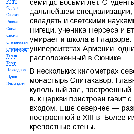
семи до восьми лет. Студент
Мегри
Одзун
дальнейшем специализации, 
Ошакан
овладеть и светскими науками
Раздан
Нигеци, ученика Нерсеса и вт
Севан
Сисиан
умирает и школа в Гладзоре.
Степанаван
университетах Армении, одни
Степанакерт
расположенный в Сюнике.
Талин
Тегер
В нескольких километрах се
Цахкадзор
Шуши
монастырь Спитакавор. Глав
Эчмиадзин
купольный зал, построенный в
в. к церкви пристроен гавит
входом. Еще севернее — раз
построенной в XIII в. Более
крепостные стены.