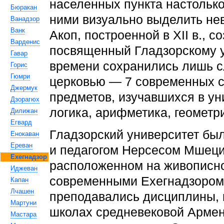
населенных пункта настолько
Бюракан
ними визуально выделить нев
Ванадзор
Ванк
Акоп, построенной в XII в., 
Варденис
посвященный Гладзорскому ун
Гавар
времени сохранились лишь 
Горис
Гюмри
церковью — 7 современных с
Джермук
предметов, изучавшихся в ун
Дзорагюх
логика, арифметика, геометр
Дилижан
Егвард
Гладзорский университет был 
Енокаван
Ереван
и педагогом Нерсесом Мшеци
Ехегнадзор
расположенном на живописно
Иджеван
современными Ехегнадзором
Капан
Лчашен
преподавались дисциплины, 
Мартуни
школах средневековой Армен
Мастара