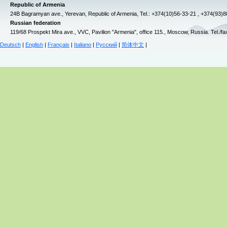
Republic of Armenia
24B Bagramyan ave., Yerevan, Republic of Armenia, Tel.: +374(10)56-33-21 , +374(93)
Russian federation
119/68 Prospekt Mira ave., VVC, Pavilion "Armenia", office 115., Moscow, Russia. Tel./f
Deutsch
|
English
|
Français
|
Italiano
|
Русский
|
简体中文
|