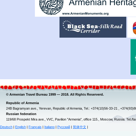
© Armenian Travel Bureau 1999 — 2018. All Rights Reserverd.
Republic of Armenia
24B Bagramyan ave., Yerevan, Republic of Armenia, Tel.: +374(10)56-33-21 , +374(93)
Russian federation
119/68 Prospekt Mira ave., VVC, Pavilion "Armenia", office 115., Moscow, Russia. Tel./f
Deutsch
|
English
|
Français
|
Italiano
|
Русский
|
简体中文
|