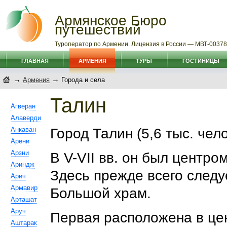
Армянское Бюро
путешествий
Туроператор по Армении. Лицензия в России — МВТ-0037
ГЛАВНАЯ
АРМЕНИЯ
ТУРЫ
ГОСТИНИЦЫ
→
→
Армения
Города и села
Талин
Агверан
Алаверди
Анкаван
Город Талин (5,6 тыс. чел
Арени
Арзни
В V-VII вв. он был центр
Ариндж
Здесь прежде всего следу
Арич
Армавир
Большой храм.
Арташат
Аруч
Первая расположена в це
Аштарак