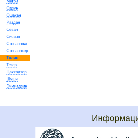
Мегри
Одзун
Ошакан
Раздан
Севан
Сисиан
Степанаван
Степанакерт
Талин
Тегер
Цахкадзор
Шуши
Эчмиадзин
Информаци