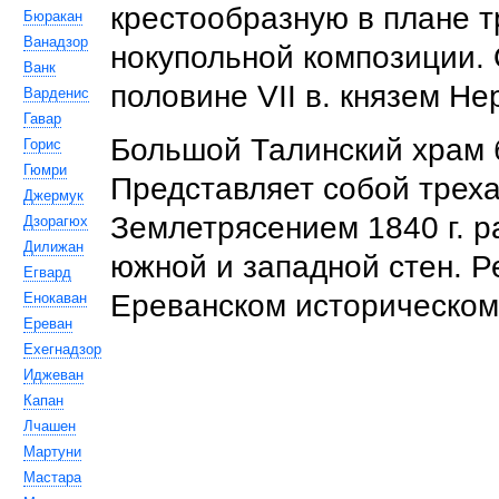
крестообразную в плане т
Бюракан
Ванадзор
нокупольной композиции.
Ванк
половине VII в. князем Н
Варденис
Гавар
Большой Талинский храм б
Горис
Гюмри
Представляет собой треха
Джермук
Землетрясением 1840 г. р
Дзорагюх
Дилижан
южной и западной стен. Р
Егвард
Ереванском историческом
Енокаван
Ереван
Ехегнадзор
Иджеван
Капан
Лчашен
Мартуни
Мастара