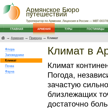
Армянское Бюро
путешествий
Туроператор по Армении. Лицензия в России — МВТ-0037
ГЛАВНАЯ
АРМЕНИЯ
ТУРЫ
ГОСТИНИЦЫ
→
→
→
Армения
Природа
Климат
Климат в А
Флора
Заповедники
Климат
Климат континен
Почва
Фауна
Погода, независ
зачастую сильно
близлежащих точ
достаточно бол