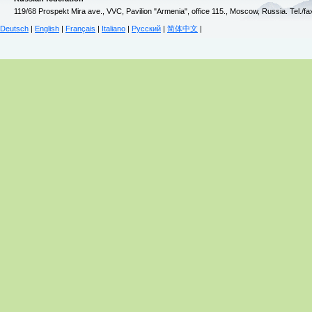
119/68 Prospekt Mira ave., VVC, Pavilion "Armenia", office 115., Moscow, Russia. Tel./f
Deutsch
|
English
|
Français
|
Italiano
|
Русский
|
简体中文
|