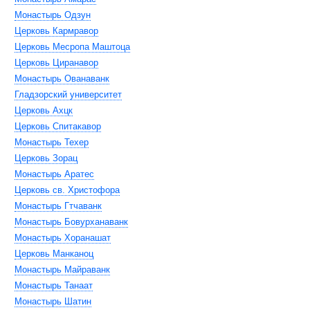
Монастырь Одзун
Церковь Кармравор
Церковь Месропа Маштоца
Церковь Циранавор
Монастырь Ованаванк
Гладзорский университет
Церковь Ахцк
Церковь Спитакавор
Монастырь Техер
Церковь Зорац
Монастырь Аратес
Церковь св. Христофора
Монастырь Гтчаванк
Монастырь Бовурханаванк
Монастырь Хоранашат
Церковь Манканоц
Монастырь Майраванк
Монастырь Танаат
Монастырь Шатин