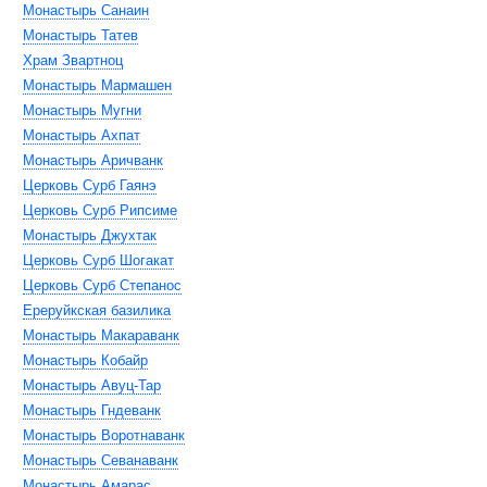
Монастырь Санаин
Монастырь Татев
Храм Звартноц
Монастырь Мармашен
Монастырь Мугни
Монастырь Ахпат
Монастырь Аричванк
Церковь Сурб Гаянэ
Церковь Сурб Рипсиме
Монастырь Джухтак
Церковь Сурб Шогакат
Церковь Сурб Степанос
Ереруйкская базилика
Монастырь Макараванк
Монастырь Кобайр
Монастырь Авуц-Тар
Монастырь Гндеванк
Монастырь Воротнаванк
Монастырь Севанаванк
Монастырь Амарас