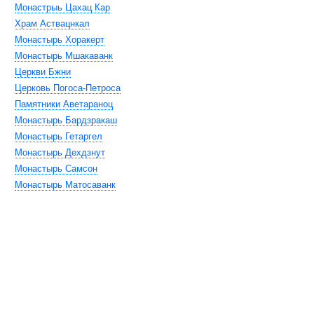
Монастрыь Цахац Кар
Храм Аствацнкал
Монастырь Хоракерт
Монастырь Мшакаванк
Церкви Бжни
Церковь Погоса-Петроса
Памятники Аветараноц
Монастырь Бардзракаш
Монастырь Гетаргел
Монастырь Дехдзнут
Монастырь Самсон
Монастырь Матосаванк