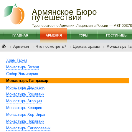
Армянское Бюро
путешествий
Туроператор по Армении. Лицензия в России — МВТ-0037
ГЛАВНАЯ
АРМЕНИЯ
ТУРЫ
ГОСТИНИЦЫ
→
→
→
→
Армения
Что посмотреть?
Церкви, храмы
Монастырь Га
Храм Гарни
Монастырь Гегард
Собор Эчмиадзин
Монастырь Гандзасар
Монастырь Дадиванк
Монастырь Гошаванк
Монастырь Агарцин
Монастырь Кечарис
Монастырь Хор Вирап
Монастырь Нораванк
Монастырь Сагмосаванк