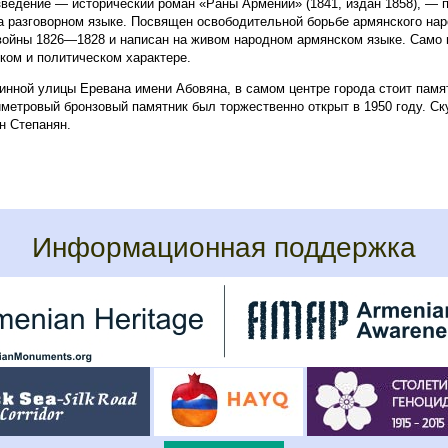
зведение — исторический роман «Раны Армении» (1841, издан 1858), — 
а разговорном языке. Посвящен освободительной борьбе армянского нар
войны 1826—1828 и написан на живом народном армянском языке. Само 
ском и политическом характере.
инной улицы Еревана имени Абовяна, в самом центре города стоит памя
метровый бронзовый памятник был торжественно открыт в 1950 году. Ск
н Степанян.
Информационная поддержка