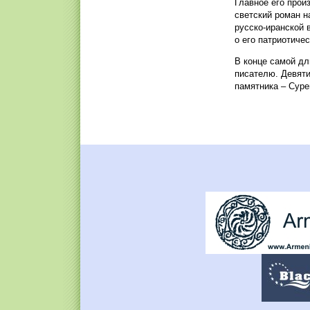
Главное его прои
светский роман н
русско-иранской 
о его патриотиче
В конце самой дл
писателю. Девяти
памятника – Суре