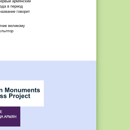
первый армянский
ода в период
название говорит
тник великому
ульптор