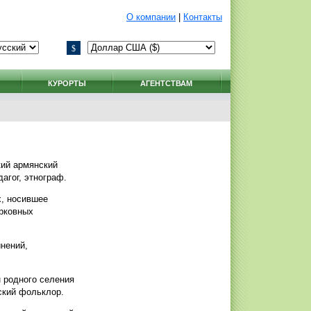
О компании
|
Контакты
$
КУРОРТЫ
АГЕНТСТВАМ
кий армянский
агог, этнограф.
х, носившее
ерковных
инений,
 родного селения
ский фольклор.