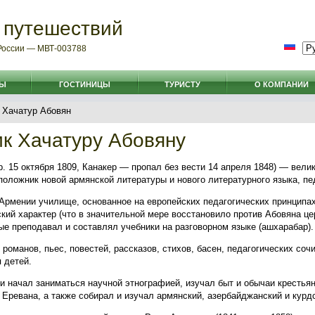
 путешествий
 России — МВТ-003788
РЫ
ГОСТИНИЦЫ
ТУРИСТУ
О КОМПАНИИ
Хачатур Абовян
к Хачатуру Абовяну
р. 15 октября 1809, Канакер — пропал без вести 14 апреля 1848) — вели
положник новой армянской литературы и нового литературного языка, пед
Армении училище, основанное на европейских педагогических принципа
кий характер (что в значительной мере восстановило против Абовяна ц
ые преподавал и составлял учебники на разговорном языке (ашхарабар).
 романов, пьес, повестей, рассказов, стихов, басен, педагогических соч
 детей.
 начал заниматься научной этнографией, изучал быт и обычаи крестьян
 Еревана, а также собирал и изучал армянский, азербайджанский и курд