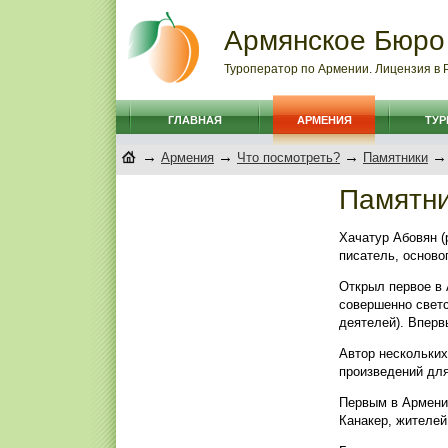
Армянское Бюро
Туроператор по Армении. Лицензия в
ГЛАВНАЯ
АРМЕНИЯ
ТУ
→
→
→
→
Армения
Что посмотреть?
Памятники
Памятни
Хачатур Абовян (
писатель, осново
Открыл первое в 
совершенно светс
деятелей). Вперв
Автор нескольких
произведений для
Первым в Армении
Канакер, жителей