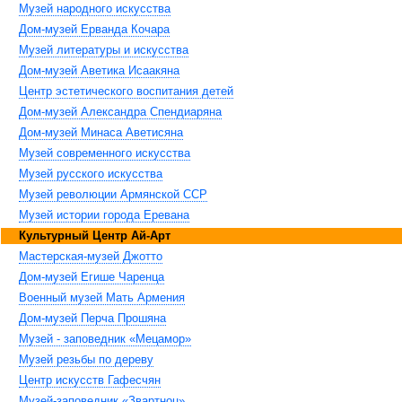
Музей народного искусства
Дом-музей Ерванда Кочара
Музей литературы и искусства
Дом-музей Аветика Исаакяна
Центр эстетического воспитания детей
Дом-музей Александра Спендиаряна
Дом-музей Минаса Аветисяна
Музей современного искусства
Музей русского искусства
Музей революции Армянской ССР
Музей истории города Еревана
Культурный Центр Ай-Арт
Мастерская-музей Джотто
Дом-музей Егише Чаренца
Военный музей Мать Армения
Дом-музей Перча Прошяна
Музей - заповедник «Мецамор»
Музей резьбы по дереву
Центр искусств Гафесчян
Музей-заповедник «Звартноц»