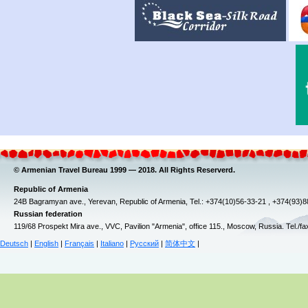
© Armenian Travel Bureau 1999 — 2018. All Rights Reserverd.
Republic of Armenia
24B Bagramyan ave., Yerevan, Republic of Armenia, Tel.: +374(10)56-33-21 , +374(93)
Russian federation
119/68 Prospekt Mira ave., VVC, Pavilion "Armenia", office 115., Moscow, Russia. Tel./f
Deutsch
|
English
|
Français
|
Italiano
|
Русский
|
简体中文
|