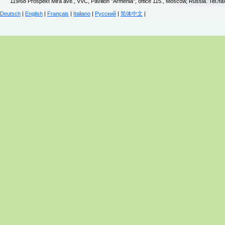
119/68 Prospekt Mira ave., VVC, Pavilion "Armenia", office 115., Moscow, Russia. Tel./f
Deutsch
|
English
|
Français
|
Italiano
|
Русский
|
简体中文
|