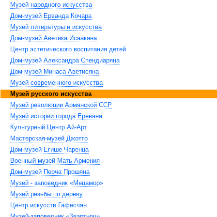
Музей народного искусства
Дом-музей Ерванда Кочара
Музей литературы и искусства
Дом-музей Аветика Исаакяна
Центр эстетического воспитания детей
Дом-музей Александра Спендиаряна
Дом-музей Минаса Аветисяна
Музей современного искусства
Музей русского искусства
Музей революции Армянской ССР
Музей истории города Еревана
Культурный Центр Ай-Арт
Мастерская-музей Джотто
Дом-музей Егише Чаренца
Военный музей Мать Армения
Дом-музей Перча Прошяна
Музей - заповедник «Мецамор»
Музей резьбы по дереву
Центр искусств Гафесчян
Музей-заповедник «Звартноц»