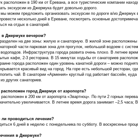
к расположен в 190 км от Еревана, а все туристические компании наход
ать экскурсии из Джермука будет довольно дорого.
 мы можем предложить организовать экскурсии по дороге в/из Джермук 
провести несколько дней в Ереване, посмотреть основные достопримеча
ься на отдых в санаторий.
и в Джермуке вечером?
 разделен на две зоны: жилую и санаторную. В жилой зоне расположены
наторной части парковая зона для прогулок, небольшой водоем с систе
 водопадов. Инфраструктура города развита очень плохо. В летнее врем
ытых кафе, 2-3 ресторана. В 15 минутах ходьбы от санаториев располо
краине города расположен один уровень канатной дороги – можно поднят
ткрывается красивый вид на город. На горе есть небольшой ресторан, гд
попить чай. В санатории «Армения» круглый год работает бассейн, куда
из других санаториев.
о расположен город Джермук от аэропорта?
расположен в 200 км от аэропорта «Звартноц». По пути 2 горных перева
начительно увеличивается. В летнее время дорога занимает –2,5 часа; 
о ли проводиться лечение?
иться 6 дней в неделю с понедельника по субботу. В воскресенье проце
лечения в Джермуке?