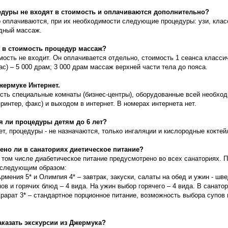
цедуры не входят в стоимость и оплачиваются дополнительно?
 оплачиваются, при их необходимости следующие процедуры: узи, клас
дный массаж.
и в стоимость процедур массаж?
мость не входит. Он оплачивается отдельно, стоимость 1 сеанса класси
час) – 5 000 драм; 3 000 драм массаж верхней части тела до пояса.
Джермуке Интернет.
есть специальные комнаты (бизнес-центры), оборудованные всей необхо
ринтер, факс) и выходом в интернет. В номерах интернета нет.
я ли процедуры детям до 6 лет?
ет, процедуры - не назначаются, только ингаляции и кислородные коктей
ено ли в санаториях диетическое питание?
 том числе диабетическое питание предусмотрено во всех санаториях. 
 следующим образом:
рмения 5* и Олимпия 4* – завтрак, закуски, салаты на обед и ужин - шве
ов и горячих блюд – 4 вида. На ужин выбор горячего – 4 вида. В санато
рарат 3* – стандартное порционное питание, возможность выбора супов и
аказать экскурсии из Джермука?