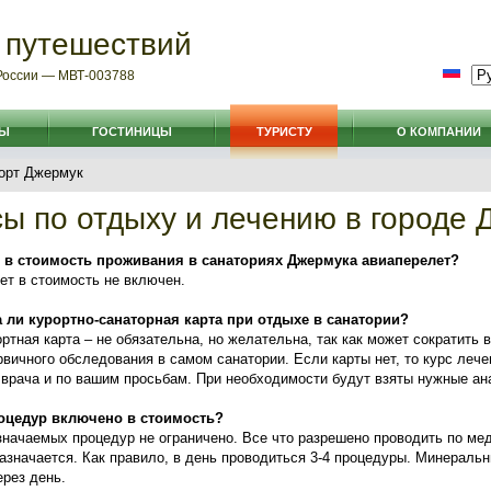
 путешествий
 России — МВТ-003788
РЫ
ГОСТИНИЦЫ
ТУРИСТУ
О КОМПАНИИ
орт Джермук
ы по отдыху и лечению в городе 
и в стоимость проживания в санаториях Джермука авиаперелет?
ет в стоимость не включен.
 ли курортно-санаторная карта при отдыхе в санатории?
ртная карта – не обязательна, но желательна, так как может сократить 
вичного обследования в самом санатории. Если карты нет, то курс лече
 врача и по вашим просьбам. При необходимости будут взяты нужные ан
роцедур включено в стоимость?
значаемых процедур не ограничено. Все что разрешено проводить по ме
азначается. Как правило, в день проводиться 3-4 процедуры. Минераль
ерез день.