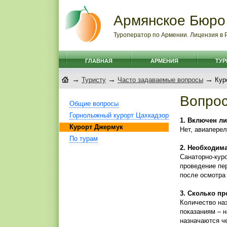
Армянское Бюро
Туроператор по Армении. Лицензия в
ГЛАВНАЯ
АРМЕНИЯ
ТУ
→
→
→
Туристу
Часто задаваемые вопросы
Кур
Вопрос
Общие вопросы
Горнолыжный курорт Цахкадзор
1. Включен л
Курорт Джермук
Нет, авиаперел
По турам
2. Необходима
Санаторно-куро
проведение пер
после осмотра
3. Сколько п
Количество на
показаниям – н
назначаются ч