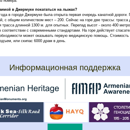
из номера.
 зимой в Джермуке покататься на лыжах?
 года в городе Джермуке была открыта первая очередь канатной дороги.
, с общим количеством мест – 200. Сейчас на горе две трассы: трасса 
и трасса длинной 1300 м. для опытных. Перепад высот - около 400 метр
в соответствии с современными стандартами. На горе действует спасат
еобходимости может оказывать первую медицинскую помощь. Стоимость
одъем, или скипас 6000 драм в день.
Информационная поддержка