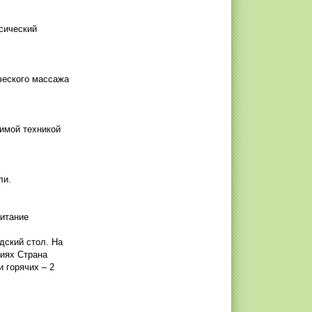
сический
ческого массажа
димой техникой
ли.
Питание
дский стол. На
риях Страна
 горячих – 2