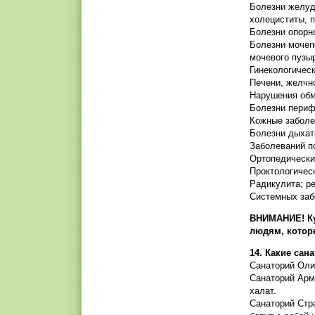
Болезни желудо
холециститы, п
Болезни опорн
Болезни мочеп
мочевого пузыр
Гинекологическ
Печени, желчно
Нарушения обме
Болезни периф
Кожные заболе
Болезни дыхате
Заболеваний п
Ортопедически
Проктологичес
Радикулита; р
Системных заб
ВНИМАНИЕ! Ку
людям, котор
14. Какие са
Санаторий Оли
Санаторий Арм
халат.
Санаторий Стр