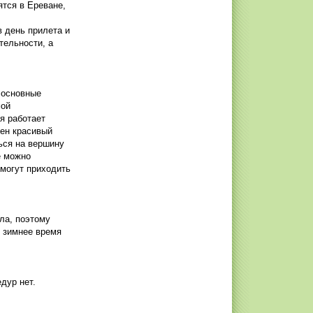
ятся в Ереване,
в день прилета и
тельности, а
 основные
мой
я работает
жен красивый
ься на вершину
е можно
 могут приходить
ла, поэтому
В зимнее время
дур нет.