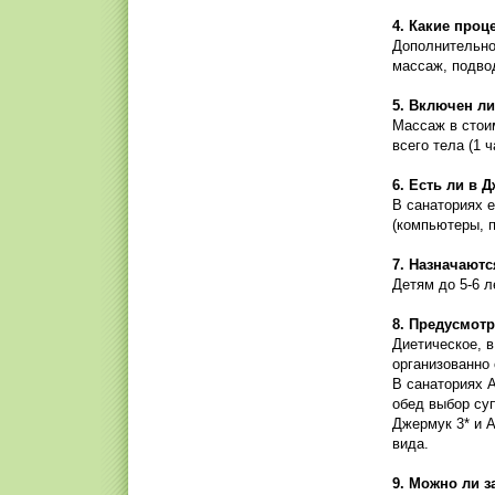
4. Какие про
Дополнительно
массаж, подво
5. Включен л
Массаж в стои
всего тела (1 
6. Есть ли в 
В санаториях 
(компьютеры, п
7. Назначаютс
Детям до 5-6 л
8. Предусмотр
Диетическое, в
организованно
В санаториях А
обед выбор суп
Джермук 3* и А
вида.
9. Можно ли з