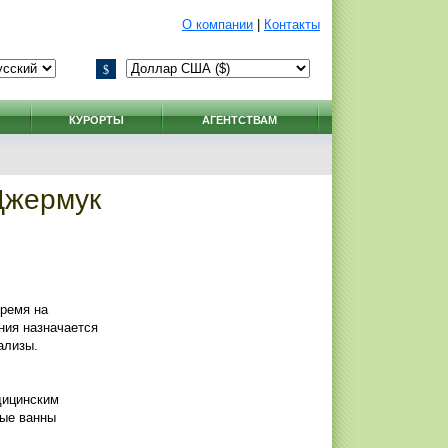
О компании
|
Контакты
$
КУРОРТЫ
АГЕНТСТВАМ
Джермук
время на
ния назначается
ализы.
дицинским
ные ванны