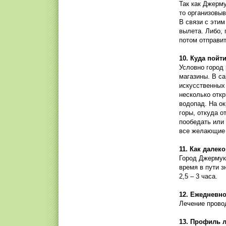
Так как Джерму
то организовыв
В связи с этим
вылета. Либо, 
потом отправит
10. Куда пойт
Условно город
магазины. В са
искусственных
несколько откр
водопад. На о
горы, откуда о
пообедать или 
все желающие 
11. Как далек
Город Джермук 
время в пути з
2,5 – 3 часа.
12. Ежедневн
Лечение провод
13. Профиль 