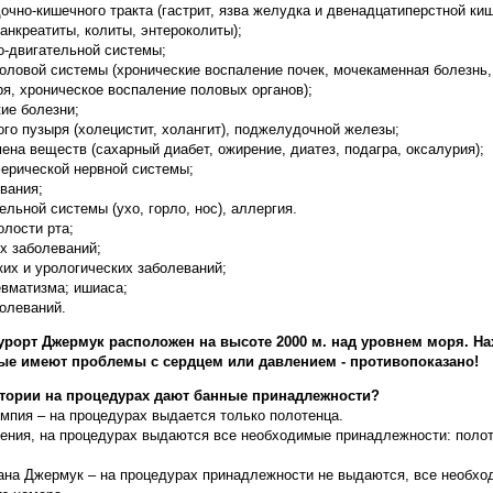
чно-кишечного тракта (гастрит, язва желудка и двенадцатиперстной киш
анкреатиты, колиты, энтероколиты);
о-двигательной системы;
оловой системы (хронические воспаление почек, мочекаменная болезнь,
я, хроническое воспаление половых органов);
ие болезни;
го пузыря (холецистит, холангит), поджелудочной железы;
на веществ (сахарный диабет, ожирение, диатез, подагра, оксалурия);
ерической нервной системы;
вания;
льной системы (ухо, горло, нос), аллергия.
олости рта;
х заболеваний;
ких и урологических заболеваний;
евматизма; ишиаса;
олеваний.
рорт Джермук расположен на высоте 2000 м. над уровнем моря. На
ые имеют проблемы с сердцем или давлением - противопоказано!
натории на процедурах дают банные принадлежности?
мпия – на процедурах выдается только полотенца.
ения, на процедурах выдаются все необходимые принадлежности: полот
ана Джермук – на процедурах принадлежности не выдаются, все необхо