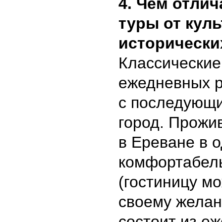
4. Чем отли
туры от куль
исторически
Классические
ежедневных р
с последующ
город. Прожи
в Ереване в о
комфортабель
(гостиницу м
своему желан
состоит из е