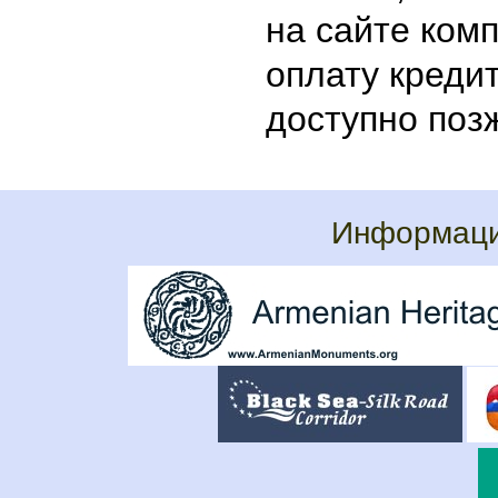
на сайте ком
оплату креди
доступно позж
Информаци