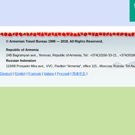
© Armenian Travel Bureau 1999 — 2018. All Rights Reserverd.
Republic of Armenia
24B Bagramyan ave., Yerevan, Republic of Armenia, Tel.: +374(10)56-33-21 , +374(93)
Russian federation
119/68 Prospekt Mira ave., VVC, Pavilion "Armenia", office 115., Moscow, Russia. Tel./f
Deutsch
|
English
|
Français
|
Italiano
|
Русский
|
简体中文
|