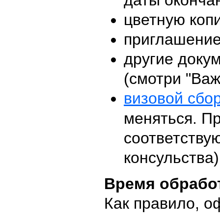
даты окончан
цветную коп
приглашение
другие докум
(смотри "Ва
визовой сбо
меняться. П
соответству
консульства)
Время обрабо
Как правило, о