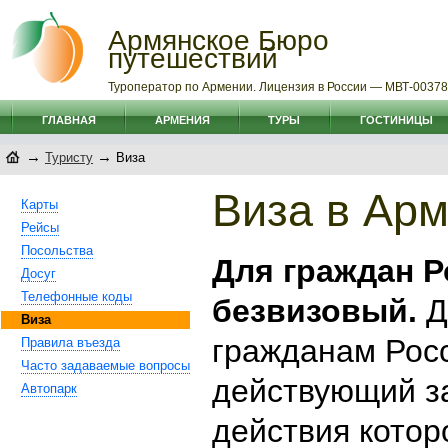
Армянское Бюро
путешествий
Туроператор по Армении. Лицензия в России — МВТ-0037
ГЛАВНАЯ
АРМЕНИЯ
ТУРЫ
ГОСТИНИЦЫ
→
→
Туристу
Виза
Виза в Ар
Карты
Рейсы
Посольства
Для граждан Р
Досуг
Телефонные коды
безвизовый.
Д
Виза
гражданам Рос
Правила въезда
Часто задаваемые вопросы
действующий за
Автопарк
действия котор